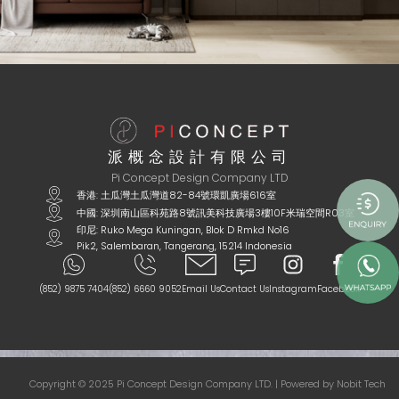
派概念設計有限公司
Pi Concept Design Company LTD
香港: 土瓜灣土瓜灣道82-84號環凱廣場616室
中國: 深圳南山區科苑路8號訊美科技廣場3樓10F米瑞空間R03室
印尼: Ruko Mega Kuningan, Blok D Rmkd No16
Pik2, Salembaran, Tangerang, 15214 Indonesia
(852) 9875 7404
(852) 6660 9052
Email Us
Contact Us
Instagram
Facebook
Copyright © 2025 Pi Concept Design Company LTD. | Powered by
Nobit Tech